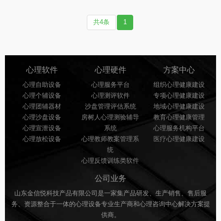
练，实现被动生物调...
校、了解职业和了解...
共4条
1
心理软件
心理硬件
方案中心
心理自助设备
心理服务平台
组织心理健康建设
心理个辅设备
心理测评软件
专项心理健康建设
心理团辅器材
沙盘管理评估系统
地域心理健康建设
心理沙盘设备
房树人心理测验辅导
教育心理健康管理
心理宣泄设备
系统
心理服务机构平台
心理放松设备
心理教师教案管理系
医疗心理健康建设
统
心理反馈训练类软件
公司业务
山东金信悦科技产品有限公司是一家集产品研发、生产销售、售后服
务、资源整合于一体的心理设备专业生产商和心理咨询中心解决方案提
供商。