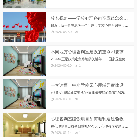
校长视角——学校心理咨询室应该怎么规划和建设
最近，我一直在思考一个问题：学校心理咨询室，到底该怎么建？ 当了这么多年校长，教学楼、操场、食堂的建设我可以说轻车熟路，...
2026-03-30
1
不同地方心理咨询室建设的重点和要求：2026年政策红利期，你的方案选对了吗？
2026年正是政策密集落地的关键年——国家卫生健康委明确要求新增110个县提供心理门诊服务，教育部将心理健康列为2学分必...
2026-03-10
1
一文读懂：中小学校园心理辅导室建设如何从零开始配置？
> 别让心理辅导室变成“校园里最安静的角落” 2026年春季新学期伊始，教育部再次强调：中小学校必须配备独立的心理辅导室...
2026-03-01
1
心理咨询室建设项目如何顺利通过验收
在心理健康日益受到重视的今天，心理咨询室建设已成为教育系统、医疗机构、企事业单位及社区服务等众多领域的重点工作。一个专业...
2026-01-14
1