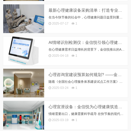
最新心理健康设备采购清单：打造专业心理服务空间的必备指南
在当今快节奏的社会中，心理健康问题日益受到重视，学校、企业、医院和社区等各类机构都在积极建设专业的心理服务空间。作为国内...
2025-07-17
1
AI情绪识别检测仪：金信悦引领心理健康科技新革命
在心理健康需求日益增长的背景下，金信悦推出的AI情绪识别检测仪凭借其先进的多模态信号采集与AI分析技术，为安全生产、公安...
2025-04-18
1
心理咨询室建设预算如何规划? ——金信悦助力科学配置，适配多场景需求
随着《全国社会心理服务体系建设试点工作方案》的推进，心理咨询室已成为学校、社区、企事业单位等场景的“标配”。然而，不同单...
2025-03-24
1
心理宣泄设备：金信悦为心理健康筑造科学“减压阀”
情绪需要出口，健康需要科学疏导 在快节奏的现代社会中，压力如影随形。学生因学业焦虑失眠、职场人因竞争疲惫不堪、特殊职业...
2025-03-19
1