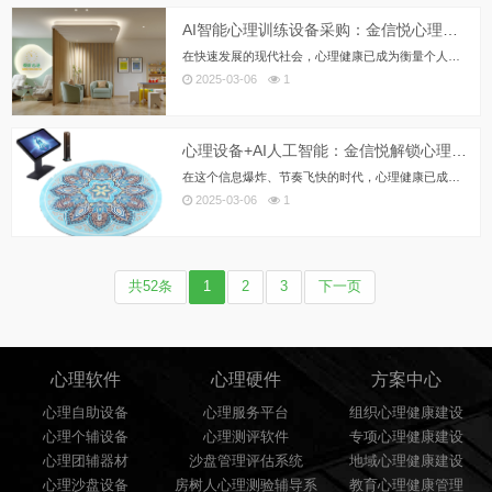
AI智能心理训练设备采购：金信悦心理助力心理健康服务升级
在快速发展的现代社会，心理健康已成为衡量个人幸福指数和社会和谐程度的重要指标。随着国家对心理健康重视程度的不断提升，特别...
2025-03-06
1
心理设备+AI人工智能：金信悦解锁心理健康管理新境界
在这个信息爆炸、节奏飞快的时代，心理健康已成为衡量社会福祉的重要指标。学校、社区、工会、消防、部队、公检法司、政法、企事...
2025-03-06
1
共52条
1
2
3
下一页
心理软件
心理硬件
方案中心
心理自助设备
心理服务平台
组织心理健康建设
心理个辅设备
心理测评软件
专项心理健康建设
心理团辅器材
沙盘管理评估系统
地域心理健康建设
心理沙盘设备
房树人心理测验辅导系
教育心理健康管理