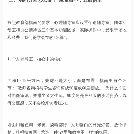
三、功能分区怎么设？“麻雀虽小，五脏俱全”
按照教育部指南的要求，心理辅导室应设置个别辅导室、团体活
动室和办公接待区三个基本功能区域。实际操作中，受限于场地
和经费，我们得学会“精打细算”。
1. 个别辅导室：核心中的核心
面积10-15平方米，关键不是大小，而是布置。指南里有个细
节：“教师咨询椅与学生咨询椅成90度或60度摆放。”为什么？面
对面像审讯，并排坐又太生疏。90度角是最舒服的谈话姿势，既
有交流感，又不会给来访者压力。
墙面用暖色调，米黄、淡粉都行，别用惨白的日光灯管。放个绿
植，挂幅抽象画，营造一种“这里和教室不一样”的氛围。