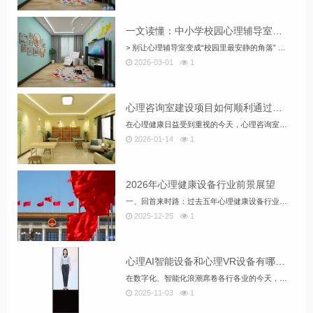
一文读懂：中小学校园心理辅导室建设如何从零开始配置？
> 别让心理辅导室变成“校园里最安静的角落” 2026年春季新学期伊始，教育部再...
2026-03-01
1
心理咨询室建设项目如何顺利通过验收
在心理健康日益受到重视的今天，心理咨询室建设已成为教育系统、医疗机构、企事业单位...
2026-01-14
1
2026年心理健康设备行业前景展望
一、回首来时路：过去五年心理健康设备行业发展全景 过去五年，是中国心理健康设备行...
2025-12-25
1
心理AI智能设备和心理VR设备有哪些？—— 智慧心理服务的未来已来
在数字化、智能化浪潮席卷各行各业的今天，心理学服务也迎来了前所未有的技术变革。A...
2025-11-03
1