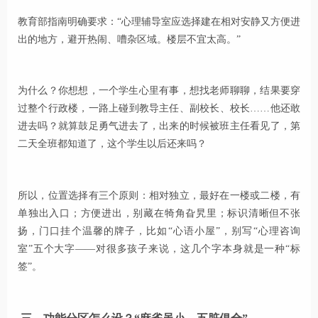
教育部指南明确要求：“心理辅导室应选择建在相对安静又方便进
出的地方，避开热闹、嘈杂区域。楼层不宜太高。”
为什么？你想想，一个学生心里有事，想找老师聊聊，结果要穿
过整个行政楼，一路上碰到教导主任、副校长、校长……他还敢
进去吗？就算鼓足勇气进去了，出来的时候被班主任看见了，第
二天全班都知道了，这个学生以后还来吗？
所以，位置选择有三个原则：相对独立，最好在一楼或二楼，有
单独出入口；方便进出，别藏在犄角旮旯里；标识清晰但不张
扬，门口挂个温馨的牌子，比如“心语小屋”，别写“心理咨询
室”五个大字——对很多孩子来说，这几个字本身就是一种“标
签”。