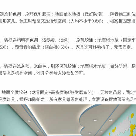
壁选柔和色调，刷环保乳胶漆；地面铺木地板（做好防潮），隔音施工到位。
椭圆形茶几。施工时预留充足活动空间（人均不少于0.8米），档案柜固定
吸音。墙壁选稍明亮色调（浅鹅黄、淡绿），刷乳胶漆；地面铺地毯（固定
.5米），预留音响插座（距白板0.5米）。家具选可移动椅子，无需固定。
隔音。墙壁选浅灰蓝、米白色，刷环保乳胶漆；地面铺木地板（做好防潮、
预留充足操作空间，沙具分类放入沙盘架即可。
壁、地面全做软包（龙骨固定+高密度海绵+耐磨布艺），无棱角凸起，固
亮度灯具，插座加防护盖；所有家具做圆角处理，宣泄设备摆放预留充足