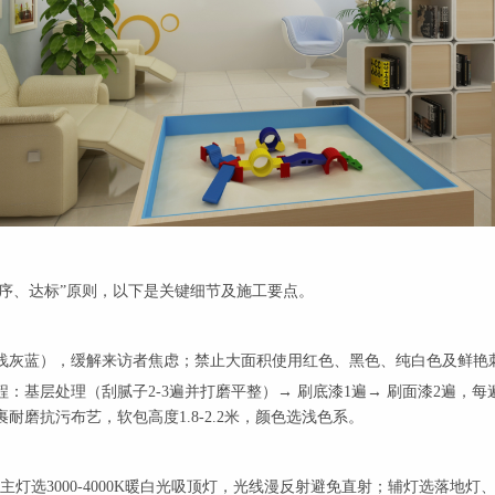
有序、达标”原则，以下是关键细节及施工要点。
浅灰蓝），缓解来访者焦虑；禁止大面积使用红色、黑色、纯白色及鲜艳
基层处理（刮腻子2-3遍并打磨平整）→ 刷底漆1遍→ 刷面漆2遍，
磨抗污布艺，软包高度1.8-2.2米，颜色选浅色系。
主灯选3000-4000K暖白光吸顶灯，光线漫反射避免直射；辅灯选落地