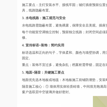
施工要点：主灯安装水平、接线牢固；辅灯插座预留位置合
具，线路隐蔽布置。
3. 水电线路：施工规范与安全
水电线路需隐蔽布置，避免裸露，保障安全且美观。插座安
每个功能室空调独立控制，预留独立线路；封闭空间必须
修。
4. 宣传标语+装饰：简约实用
标语选温和正向的句子，字体柔和、颜色与墙壁协调，用
固定。
重点：装饰不宜过多，避免杂乱；档案柜需带锁，固定在
5. 地面+隔音：关键施工要点
地面优先选木地板或地毯：木地板施工前铺防潮垫，安装
隔音施工核心：① 墙体用实体轻质砖墙，中间填充饱满高
窗户选双层中空玻璃并做好密封。