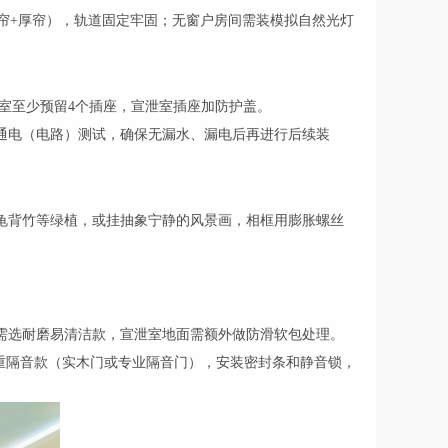
纱帘+厚帘），轨道固定牢固；无窗户房间需装模拟自然光灯
室至少预留4个插座，宣泄室插座加防护盖。
通电（电路）测试，确保无漏水、漏电后再进行后续装
龟背竹等绿植，或挂抽象宁静的风景画，相框用膨胀螺丝
。
需选耐磨易清洁款，宣泄室地面需额外做防滑软包处理。
厚重隔音款（实木门或专业隔音门），安装密封条和静音锁，