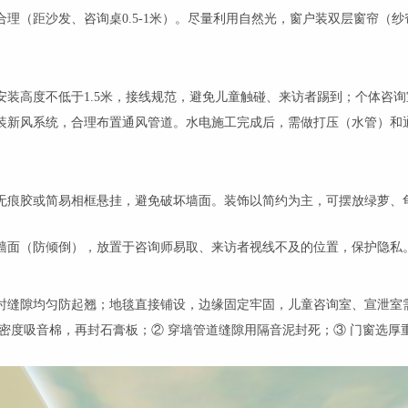
理（距沙发、咨询桌0.5-1米）。尽量利用自然光，窗户装双层窗帘（
装高度不低于1.5米，接线规范，避免儿童触碰、来访者踢到；个体咨询
装新风系统，合理布置通风管道。水电施工完成后，需做打压（水管）和
无痕胶或简易相框悬挂，避免破坏墙面。装饰以简约为主，可摆放绿萝、
墙面（防倾倒），放置于咨询师易取、来访者视线不及的位置，保护隐私
时缝隙均匀防起翘；地毯直接铺设，边缘固定牢固，儿童咨询室、宣泄室
密度吸音棉，再封石膏板；② 穿墙管道缝隙用隔音泥封死；③ 门窗选